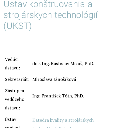
Ústav konštruovania a
strojárskych technológií
(UKST)
Vedúci
doc. Ing. Rastislav Mikuš, PhD.
ústavu:
Sekretariát:
Miroslava Jánošíková
Zástupca
Ing. František Tóth, PhD.
vedúceho
ústavu:
Ústav
Katedra kvality a strojárskych
vznikol