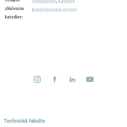
technológií
,
Katedra
zlúčením
konštruovania strojov
katedier:
Technická fakulta