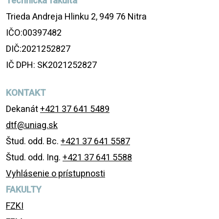
Technická fakulta
Trieda Andreja Hlinku 2, 949 76 Nitra
IČO:00397482
DIČ:2021252827
IČ DPH: SK2021252827
KONTAKT
Dekanát
+421 37 641 5489
dtf@uniag.sk
Štud. odd. Bc.
+421 37 641 5587
Štud. odd. Ing.
+421 37 641 5588
Vyhlásenie o prístupnosti
FAKULTY
FZKI